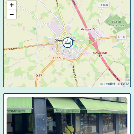
+
−
© Leaflet
|
©
OSM