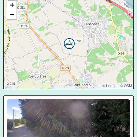
+
−
© Leaflet
|
©
OSM