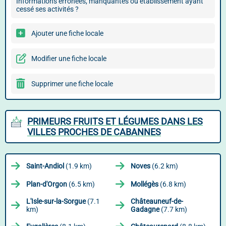
Informations erronées, manquantes ou établissement ayant
cessé ses activités ?
Ajouter une fiche locale
Modifier une fiche locale
Supprimer une fiche locale
PRIMEURS FRUITS ET LÉGUMES DANS LES
VILLES PROCHES DE CABANNES
Saint-Andiol
(1.9 km)
Noves
(6.2 km)
Plan-d'Orgon
(6.5 km)
Mollégès
(6.8 km)
L'Isle-sur-la-Sorgue
(7.1
Châteauneuf-de-
km)
Gadagne
(7.7 km)